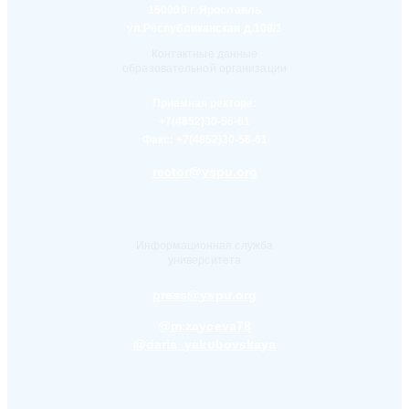
150000 г. Ярославль
ул.Республиканская д.108/1
Контактные данные
образовательной организации
Приемная ректора:
+7(4852)30-56-61
Факс:
+7(4852)30-56-61
rector@yspu.org
Информационная служба
университета
press@yspu.org
@m.zayceva78
@daria_yakubovskaya