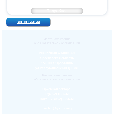
ВСТРЕЧ!
Подробнее
ВСЕ СОБЫТИЯ
Местонахождение
образовательной организации
Российская Федерация
Ярославская область
150000 г. Ярославль
ул.Республиканская д.108/1
Контактные данные
образовательной организации
Приемная ректора:
+7(4852)30-56-61
Факс:
+7(4852)30-56-61
rector@yspu.org