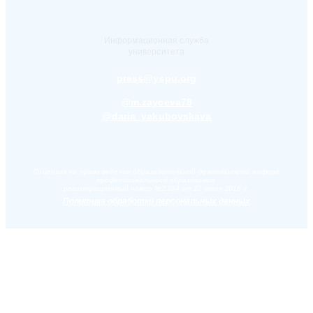
Информационная служба
университета
press@yspu.org
@m.zayceva78
@daria_yakubovskaya
Лицензия на право ведения образовательной деятельности в сфере
профессионального образования,
регистрационный номер №2284 от 22 июля 2016 г.
Политика обработки персональных данных