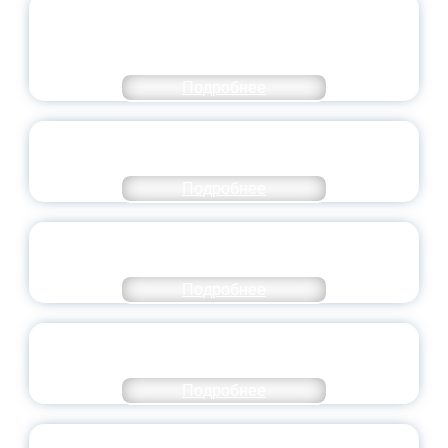
ОБЪЯВЛЕН НОВЫЙ СОСТАВ
МОЛОДЕЖНОГО ПРАВИТЕЛЬСТВА
ЯРОСЛАВСКОЙ ОБЛАСТИ
Подробнее
СТАНЬ ЧАСТЬЮ ИСТОРИИ
ДОБРОВОЛЬЧЕСТВА
Подробнее
ВСЕРОССИЙСКИЙ СТУДЕНЧЕСКИЙ
ВЫПУСКНОЙ — 2026
Подробнее
ПРЕЗИДЕНТ РОССИИ ПОДПИСАЛ УКАЗ ОБ
ОСОБОМ СТАТУСЕ ПЕДАГОГА
Подробнее
УНИВЕРСИТЕТСКИЕ СМЕНЫ: ДО НОВЫХ