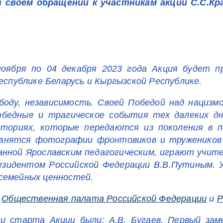
своем обращении к участникам акции С.С.Кр
ноября по 04 декабря 2023 года Акция будет п
еспублике Беларусь и Кыргызской Республике.
оду, независимость. Своей Победой над нацизмо
Победные и трагическое события тех далеких д
сториях, которые передаются из поколения в 
хранятся фотографии фронтовиков и тружеников
анной Ярославским педагогическим, играют учител
езидентом Российской Федерации В.В.Путиным. 
семейных ценностей.
:
Общественная палата Российской Федерации
и
Р
и старта Акции были: А.В. Бугаев, Первый за