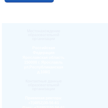
Местонахождение
образовательной
организации
Российская
Федерация
Ярославская область
150000 г. Ярославль
ул.Республиканская
д.108/1
Контактные данные
образовательной
организации
Приемная ректора:
+7(4852)30-56-61
Факс:
+7(4852)30-56-61