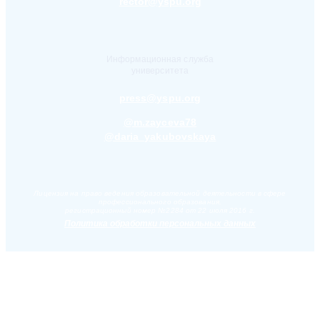
rector@yspu.org
Информационная служба
университета
press@yspu.org
@m.zayceva78
@daria_yakubovskaya
Лицензия на право ведения образовательной деятельности в сфере
профессионального образования,
регистрационный номер №2284 от 22 июля 2016 г.
Политика обработки персональных данных