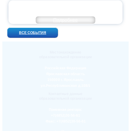
УНИВЕРСИТЕТСКИЕ СМЕНЫ: ДО НОВЫХ
ВСТРЕЧ!
Подробнее
ВСЕ СОБЫТИЯ
Местонахождение
образовательной организации
Российская Федерация
Ярославская область
150000 г. Ярославль
ул.Республиканская д.108/1
Контактные данные
образовательной организации
Приемная ректора:
+7(4852)30-56-61
Факс:
+7(4852)30-56-61