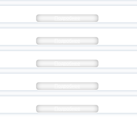
СТАВ МОЛОДЕЖНОГО ПРАВИТЕЛЬСТВА ЯР
Подробнее
ТАНЬ ЧАСТЬЮ ИСТОРИИ ДОБРОВОЛЬЧЕСТВ
Подробнее
ОССИЙСКИЙ СТУДЕНЧЕСКИЙ ВЫПУСКНОЙ — 
Подробнее
ОССИИ ПОДПИСАЛ УКАЗ ОБ ОСОБОМ СТАТУ
Подробнее
ИВЕРСИТЕТСКИЕ СМЕНЫ: ДО НОВЫХ ВСТРЕ
Подробнее