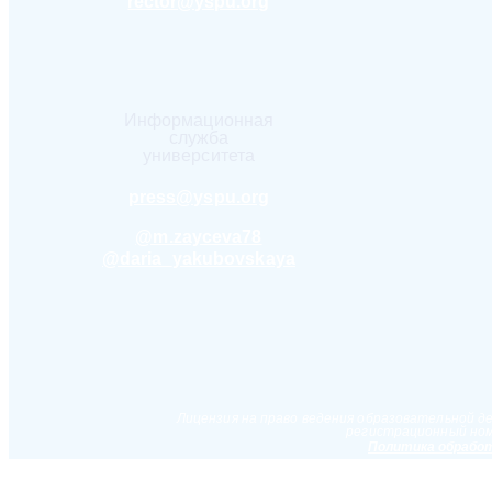
rector@yspu.org
Информационная
служба
университета
press@yspu.org
@m.zayceva78
@daria_yakubovskaya
Лицензия на право ведения образовательной д
регистрационный ном
Политика обработ