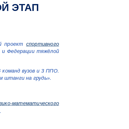
ОЙ ЭТАП
ый проект
спортивного
о и Федерации тяжёлой
6 команд вузов и 3 ППО.
м штанги на грудь».
зико-математического
.