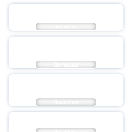
ОФИЦИАЛЬНЫЙ КОММЕНТАРИЙ
МИНПРОСВЕЩЕНИЯ РОССИИ
Подробнее
ПЕДАГОГИЧЕСКОЕ ОБРАЗОВАНИЕ — В
ЧИСЛЕ САМЫХ ВОСТРЕБОВАННЫХ
НАПРАВЛЕНИЙ
Подробнее
ОБЪЯВЛЕН НОВЫЙ СОСТАВ
МОЛОДЕЖНОГО ПРАВИТЕЛЬСТВА
ЯРОСЛАВСКОЙ ОБЛАСТИ
Подробнее
СТАНЬ ЧАСТЬЮ ИСТОРИИ
ДОБРОВОЛЬЧЕСТВА
Подробнее