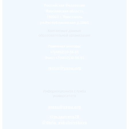
Российская Федерация
Ярославская область
150000 г. Ярославль
ул.Республиканская д.108/1
Контактные данные
образовательной организации
Приемная ректора:
+7(4852)30-56-61
Факс:
+7(4852)30-56-61
rector@yspu.org
Информационная служба
университета
press@yspu.org
@m.zayceva78
@daria_yakubovskaya