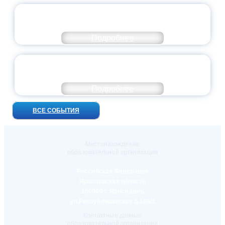
ПРЕЗИДЕНТ РОССИИ ПОДПИСАЛ УКАЗ ОБ
ОСОБОМ СТАТУСЕ ПЕДАГОГА
Подробнее
УНИВЕРСИТЕТСКИЕ СМЕНЫ: ДО НОВЫХ
ВСТРЕЧ!
Подробнее
ВСЕ СОБЫТИЯ
Местонахождение
образовательной организации
Российская Федерация
Ярославская область
150000 г. Ярославль
ул.Республиканская д.108/1
Контактные данные
образовательной организации