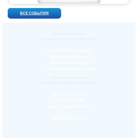
ВСЕ СОБЫТИЯ
Местонахождение
образовательной организации
Российская Федерация
Ярославская область
150000 г. Ярославль
ул.Республиканская д.108/1
Контактные данные
образовательной организации
Приемная ректора:
+7(4852)30-56-61
Факс:
+7(4852)30-56-61
rector@yspu.org