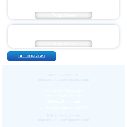
ПРЕЗИДЕНТ РОССИИ ПОДПИСАЛ УКАЗ ОБ
ОСОБОМ СТАТУСЕ ПЕДАГОГА
Подробнее
УНИВЕРСИТЕТСКИЕ СМЕНЫ: ДО НОВЫХ
ВСТРЕЧ!
Подробнее
ВСЕ СОБЫТИЯ
Местонахождение
образовательной организации
Российская Федерация
Ярославская область
150000 г. Ярославль
ул.Республиканская д.108/1
Контактные данные
образовательной организации