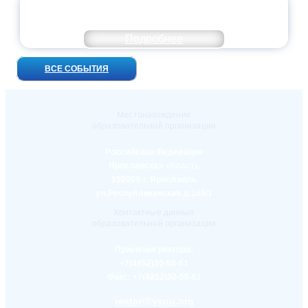
УНИВЕРСИТЕТСКИЕ СМЕНЫ: ДО НОВЫХ
ВСТРЕЧ!
Подробнее
ВСЕ СОБЫТИЯ
Местонахождение
образовательной организации
Российская Федерация
Ярославская область
150000 г. Ярославль
ул.Республиканская д.108/1
Контактные данные
образовательной организации
Приемная ректора:
+7(4852)30-56-61
Факс:
+7(4852)30-56-61
rector@yspu.org