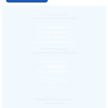
Местонахождение
образовательной организации
Российская Федерация
Ярославская область
150000 г. Ярославль
ул.Республиканская д.108/1
Контактные данные
образовательной организации
Приемная ректора:
+7(4852)30-56-61
Факс:
+7(4852)30-56-61
rector@yspu.org
Информационная служба
университета