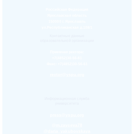
Российская Федерация
Ярославская область
150000 г. Ярославль
ул.Республиканская д.108/1
Контактные данные
образовательной организации
Приемная ректора:
+7(4852)30-56-61
Факс:
+7(4852)30-56-61
rector@yspu.org
Информационная служба
университета
press@yspu.org
@m.zayceva78
@daria_yakubovskaya