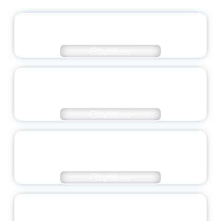
ОФИЦИАЛЬНЫЙ КОММЕНТАРИЙ
МИНПРОСВЕЩЕНИЯ РОССИИ
Подробнее
ПЕДАГОГИЧЕСКОЕ ОБРАЗОВАНИЕ — В
ЧИСЛЕ САМЫХ ВОСТРЕБОВАННЫХ
НАПРАВЛЕНИЙ
Подробнее
ОБЪЯВЛЕН НОВЫЙ СОСТАВ
МОЛОДЕЖНОГО ПРАВИТЕЛЬСТВА
ЯРОСЛАВСКОЙ ОБЛАСТИ
Подробнее
СТАНЬ ЧАСТЬЮ ИСТОРИИ
ДОБРОВОЛЬЧЕСТВА