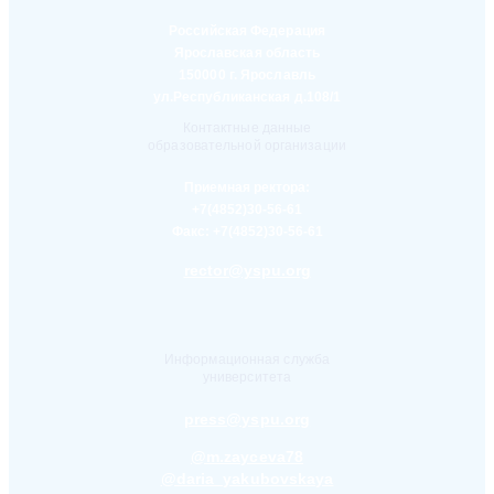
Российская Федерация
Ярославская область
150000 г. Ярославль
ул.Республиканская д.108/1
Контактные данные
образовательной организации
Приемная ректора:
+7(4852)30-56-61
Факс:
+7(4852)30-56-61
rector@yspu.org
Информационная служба
университета
press@yspu.org
@m.zayceva78
@daria_yakubovskaya