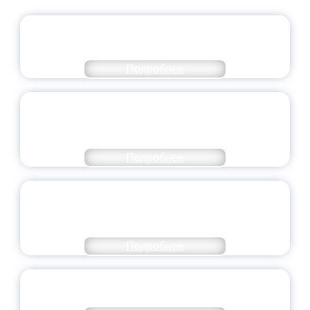
ОФИЦИАЛЬНЫЙ КОММЕНТАРИЙ
МИНПРОСВЕЩЕНИЯ РОССИИ
Подробнее
ПЕДАГОГИЧЕСКОЕ ОБРАЗОВАНИЕ — В
ЧИСЛЕ САМЫХ ВОСТРЕБОВАННЫХ
НАПРАВЛЕНИЙ
Подробнее
ОБЪЯВЛЕН НОВЫЙ СОСТАВ
МОЛОДЕЖНОГО ПРАВИТЕЛЬСТВА
ЯРОСЛАВСКОЙ ОБЛАСТИ
Подробнее
СТАНЬ ЧАСТЬЮ ИСТОРИИ
ДОБРОВОЛЬЧЕСТВА