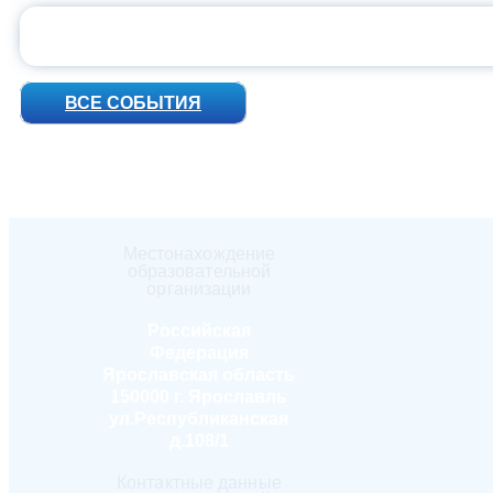
УН
ВСЕ СОБЫТИЯ
Местонахождение
образовательной
организации
Российская
Федерация
Ярославская область
150000 г. Ярославль
ул.Республиканская
д.108/1
Контактные данные