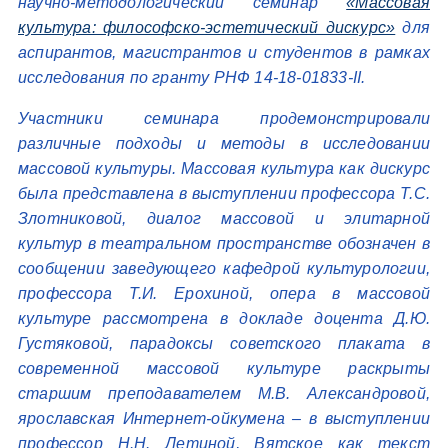
научно-методологический семинар
«Массовая
культура: философско-эстетический дискурс»
для
аспирантов, магистрантов и студентов в рамках
исследования по гранту РНФ 14-18-01833-II.
Участники семинара продемонстрировали
различные подходы и методы в исследовании
массовой культуры. Массовая культура как дискурс
была представлена в выступлении профессора Т.С.
Злотниковой, диалог массовой и элитарной
культур в театральном пространстве обозначен в
сообщении заведующего кафедрой культурологии,
профессора Т.И. Ерохиной, опера в массовой
культуре рассмотрена в докладе доцента Д.Ю.
Густяковой, парадоксы советского плаката в
современной массовой культуре раскрыты
старшим преподавателем М.В. Александровой,
ярославская Интернет-ойкумена – в выступлении
профессор Н.Н. Летиной, Вятское как текст