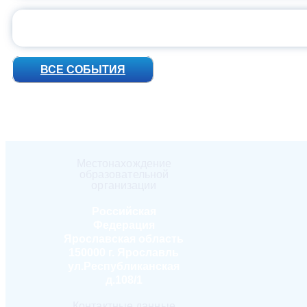
УН
ВСЕ СОБЫТИЯ
Местонахождение
образовательной
организации
Российская
Федерация
Ярославская область
150000 г. Ярославль
ул.Республиканская
д.108/1
Контактные данные