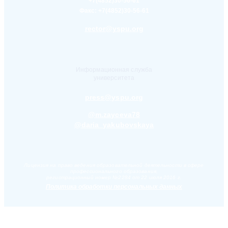
+7(4852)30-56-61
Факс:
+7(4852)30-56-61
rector@yspu.org
Информационная служба
университета
press@yspu.org
@m.zayceva78
@daria_yakubovskaya
Лицензия на право ведения образовательной деятельности в сфере
профессионального образования,
регистрационный номер №2284 от 22 июля 2016 г.
Политика обработки персональных данных