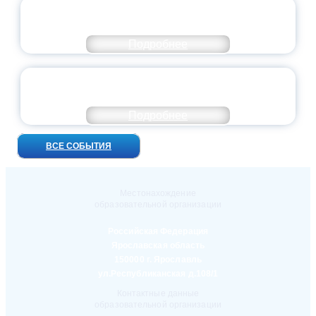
ПРЕЗИДЕНТ РОССИИ ПОДПИСАЛ УКАЗ ОБ
ОСОБОМ СТАТУСЕ ПЕДАГОГА
Подробнее
УНИВЕРСИТЕТСКИЕ СМЕНЫ: ДО НОВЫХ
ВСТРЕЧ!
Подробнее
ВСЕ СОБЫТИЯ
Местонахождение
образовательной организации
Российская Федерация
Ярославская область
150000 г. Ярославль
ул.Республиканская д.108/1
Контактные данные
образовательной организации