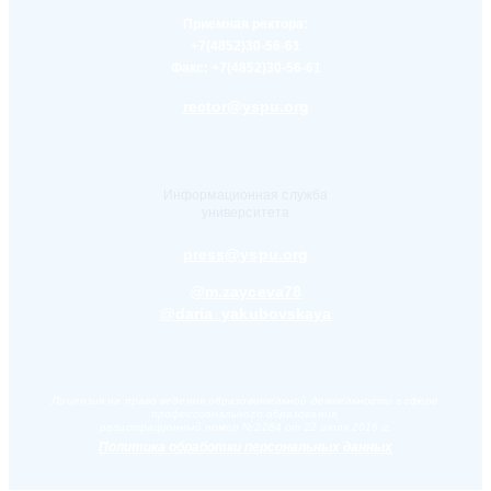
Приемная ректора:
+7(4852)30-56-61
Факс:
+7(4852)30-56-61
rector@yspu.org
Информационная служба
университета
press@yspu.org
@m.zayceva78
@daria_yakubovskaya
Лицензия на право ведения образовательной деятельности в сфере
профессионального образования,
регистрационный номер №2284 от 22 июля 2016 г.
Политика обработки персональных данных