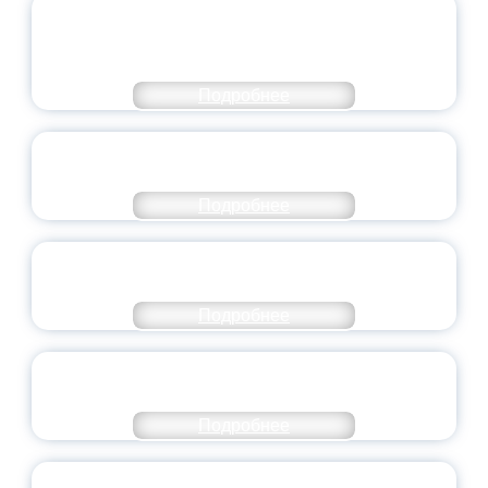
ОБЪЯВЛЕН НОВЫЙ СОСТАВ
МОЛОДЕЖНОГО ПРАВИТЕЛЬСТВА
ЯРОСЛАВСКОЙ ОБЛАСТИ
Подробнее
СТАНЬ ЧАСТЬЮ ИСТОРИИ
ДОБРОВОЛЬЧЕСТВА
Подробнее
ВСЕРОССИЙСКИЙ СТУДЕНЧЕСКИЙ
ВЫПУСКНОЙ — 2026
Подробнее
ПРЕЗИДЕНТ РОССИИ ПОДПИСАЛ УКАЗ ОБ
ОСОБОМ СТАТУСЕ ПЕДАГОГА
Подробнее
УНИВЕРСИТЕТСКИЕ СМЕНЫ: ДО НОВЫХ