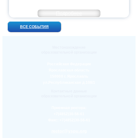
ВСТРЕЧ!
Подробнее
ВСЕ СОБЫТИЯ
Местонахождение
образовательной организации
Российская Федерация
Ярославская область
150000 г. Ярославль
ул.Республиканская д.108/1
Контактные данные
образовательной организации
Приемная ректора:
+7(4852)30-56-61
Факс:
+7(4852)30-56-61
rector@yspu.org