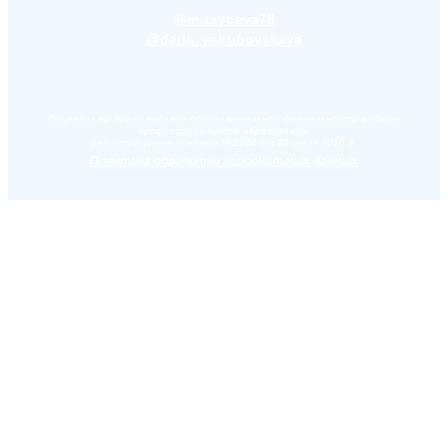
@m.zayceva78
@daria_yakubovskaya
Лицензия на право ведения образовательной деятельности в сфере
профессионального образования,
регистрационный номер №2284 от 22 июля 2016 г.
Политика обработки персональных данных