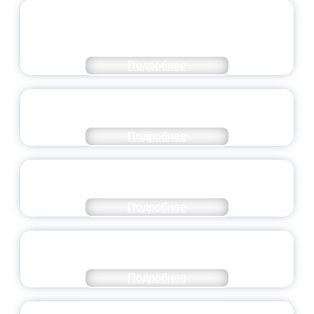
ОБЪЯВЛЕН НОВЫЙ СОСТАВ
МОЛОДЕЖНОГО ПРАВИТЕЛЬСТВА
ЯРОСЛАВСКОЙ ОБЛАСТИ
Подробнее
СТАНЬ ЧАСТЬЮ ИСТОРИИ
ДОБРОВОЛЬЧЕСТВА
Подробнее
ВСЕРОССИЙСКИЙ СТУДЕНЧЕСКИЙ
ВЫПУСКНОЙ — 2026
Подробнее
ПРЕЗИДЕНТ РОССИИ ПОДПИСАЛ УКАЗ ОБ
ОСОБОМ СТАТУСЕ ПЕДАГОГА
Подробнее
УНИВЕРСИТЕТСКИЕ СМЕНЫ: ДО НОВЫХ