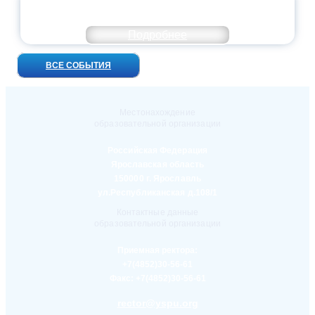
ВСТРЕЧ!
Подробнее
ВСЕ СОБЫТИЯ
Местонахождение
образовательной организации
Российская Федерация
Ярославская область
150000 г. Ярославль
ул.Республиканская д.108/1
Контактные данные
образовательной организации
Приемная ректора:
+7(4852)30-56-61
Факс:
+7(4852)30-56-61
rector@yspu.org