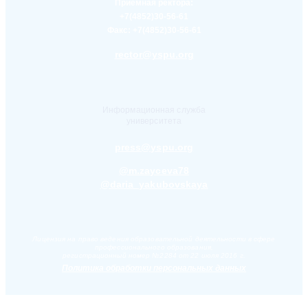
Приемная ректора:
+7(4852)30-56-61
Факс:
+7(4852)30-56-61
rector@yspu.org
Информационная служба
университета
press@yspu.org
@m.zayceva78
@daria_yakubovskaya
Лицензия на право ведения образовательной деятельности в сфере
профессионального образования,
регистрационный номер №2284 от 22 июля 2016 г.
Политика обработки персональных данных