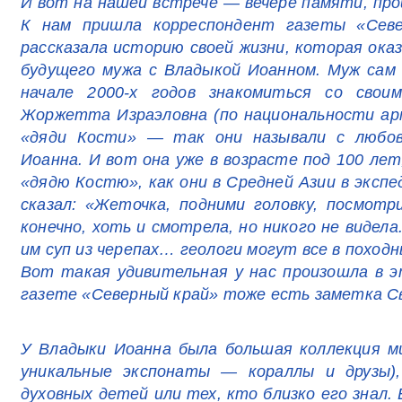
И вот на нашей встрече — вечере памяти, пр
К нам пришла корреспондент газеты «Севе
рассказала историю своей жизни, которая оказ
будущего мужа с Владыкой Иоанном. Муж сам 
начале 2000-х годов знакомиться со свои
Жоржетта Израэловна (по национальности арм
«дяди Кости» — так они называли с любов
Иоанна. И вот она уже в возрасте под 100 лет
«дядю Костю», как они в Средней Азии в экспед
сказал: «Жеточка, подними головку, посмот
конечно, хоть и смотрела, но никого не видела
им суп из черепах… геологи могут все в походн
Вот такая удивительная у нас произошла в 
газете «Северный край» тоже есть заметка С
У Владыки Иоанна была большая коллекция ми
уникальные экспонаты — кораллы и друзы)
духовных детей или тех, кто близко его знал.