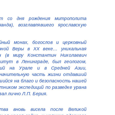
ет со дня рождения митрополита
анда), возглавлявшего ярославскую
ный монах, богослов и церковный
авной Веры в ХХ веке… уникальная
н (в миру Константин Николаевич
итут в Ленинграде, был геологом,
иций на Урале и в Средней Азии,
 значительную часть жизни отдавший
шийся на благо и безопасность нашей
тником экспедиций по разведке урана
ал лично Л.П. Берия.
тва вновь висела после Великой