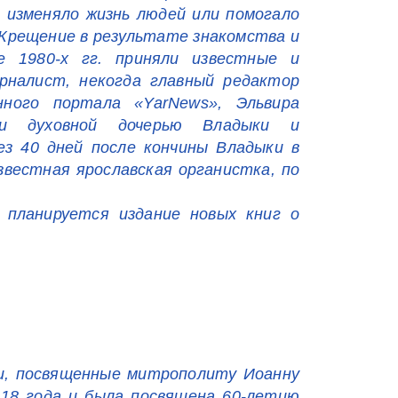
о изменяло жизнь людей или помогало
 Крещение в результате знакомства и
 1980-х гг. приняли известные и
рналист, некогда главный редактор
нного портала «YarNews», Эльвира
и духовной дочерью Владыки и
ез 40 дней после кончины Владыки в
звестная ярославская органистка, по
…
 планируется издание новых книг о
и, посвященные митрополиту Иоанну
2018 года и была посвящена 60-летию