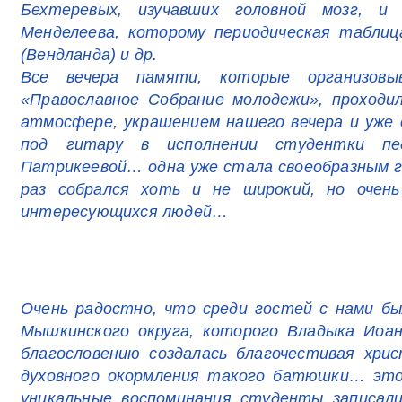
Бехтеревых, изучавших головной мозг, и 
Менделеева, которому периодическая таблиц
(Вендланда) и др.
Все вечера памяти, которые организов
«Православное Собрание молодежи», проходи
атмосфере, украшением нашего вечера и уже
под гитару в исполнении студентки пе
Патрикеевой… одна уже стала своеобразным г
раз собрался хоть и не широкий, но очен
интересующихся людей…
Очень радостно, что среди гостей с нами бы
Мышкинского округа, которого Владыка Иоан
благословению создалась благочестивая хри
духовного окормления такого батюшки… это 
уникальные воспоминания студенты записал