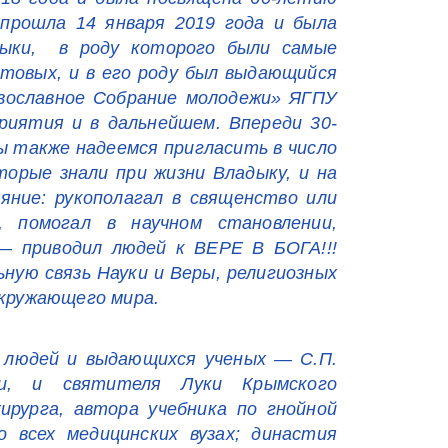
 прошла 14 января 2019 года и была
дыки, в роду которого были самые
нтовых, и в его роду был выдающийся
авославное Собрание молодежи» ЯГПУ
риятия и в дальнейшем. Впереди 30-
ы также надеемся пригласить в число
торые знали при жизни Владыку, и на
яние: рукополагал в священство или
 помогал в научном становлении,
 — приводил людей к ВЕРЕ В БОГА!!!
ную связь Науки и Веры, религиозных
окружающего мира.
 людей и выдающихся ученых — С.П.
ки, и святителя Луки Крымского
хирурга, автора учебника по гнойной
о всех медицинских вузах; династия