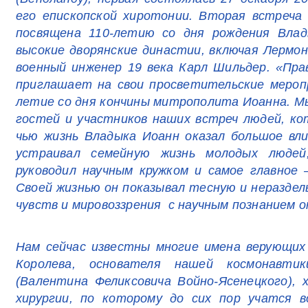
его епископской хиротонии. Вторая встреча
посвящена 110-летию со дня рождения Вла
высокие дворянские династии, включая Лермо
военный инженер 19 века Карл Шильдер. «Пр
приглашает на свои просветительские мероп
летие со дня кончины митрополита Иоанна. М
гостей и участников наших встреч людей, ко
чью жизнь Владыка Иоанн оказал большое вли
устраивал семейную жизнь молодых людей,
руководил научным кружком и самое главное
Своей жизнью он показывал тесную и нераздель
чувств и мировоззрения с научным познанием 
Нам сейчас известны многие имена верующих
Королева, основателя нашей космонавти
(Валентина Феликсовича Войно-Ясенецкого), 
хирургии, по которому до сих пор учатся в