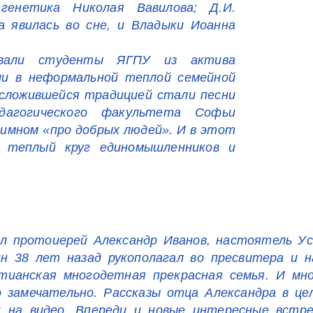
генетика Николая Вавилова; Д.И.
а явилась во сне, и Владыки Иоанна
ывали студенты ЯГПУ из актива
ли в неформальной теплой семейной
 сложившейся традицией стали песни
дагогического факультета Софьи
имном «про добрых людей». И в этот
ь теплый круг единомышленников и
л протоиерей Александр Иванов, настоятель Ус
н 38 лет назад рукополагал во пресвитера и н
стианская многодетная прекрасная семья. И м
замечательно. Рассказы отца Александра в це
и на видео. Впереди и новые интересные встр