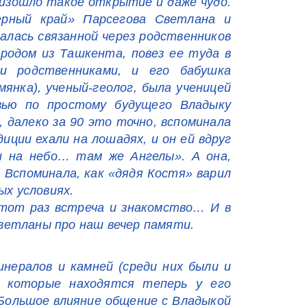
оизошло такое открытие и даже чудо.
рный край» Парсегова Светлана и
алась связанной через родственников
родом из Ташкента, повез ее туда в
ми родственниками, и его бабушка
янка), ученый-геолог, была ученицей
ью по простому будущего Владыку
, далеко за 90 это точно, вспоминала
иции ехали на лошадях, и он ей вдруг
ри на небо… там же Ангелы». А она,
. Вспоминала, как «дядя Костя» варил
ых условиях.
этот раз встреча и знакомство… И в
ветланы про наш вечер памяти.
нералов и камней (среди них были и
, которые находятся теперь у его
 Большое влияние общение с Владыкой