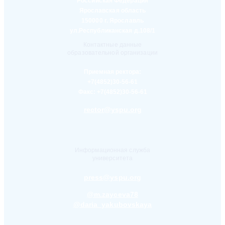
Российская Федерация
Ярославская область
150000 г. Ярославль
ул.Республиканская д.108/1
Контактные данные
образовательной организации
Приемная ректора:
+7(4852)30-56-61
Факс:
+7(4852)30-56-61
rector@yspu.org
Информационная служба
университета
press@yspu.org
@m.zayceva78
@daria_yakubovskaya