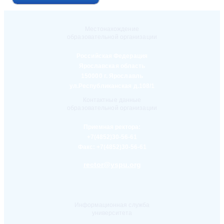
Местонахождение
образовательной организации
Российская Федерация
Ярославская область
150000 г. Ярославль
ул.Республиканская д.108/1
Контактные данные
образовательной организации
Приемная ректора:
+7(4852)30-56-61
Факс:
+7(4852)30-56-61
rector@yspu.org
Информационная служба
университета