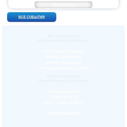
Подробнее
ВСЕ СОБЫТИЯ
Местонахождение
образовательной организации
Российская Федерация
Ярославская область
150000 г. Ярославль
ул.Республиканская д.108/1
Контактные данные
образовательной организации
Приемная ректора:
+7(4852)30-56-61
Факс:
+7(4852)30-56-61
rector@yspu.org