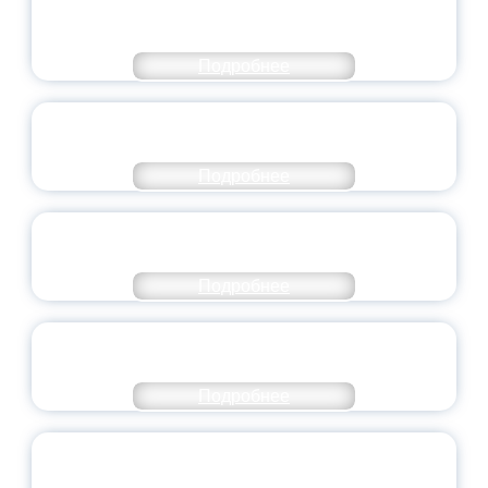
МОЛОДЕЖНОГО ПРАВИТЕЛЬСТВА
ЯРОСЛАВСКОЙ ОБЛАСТИ
Подробнее
СТАНЬ ЧАСТЬЮ ИСТОРИИ
ДОБРОВОЛЬЧЕСТВА
Подробнее
ВСЕРОССИЙСКИЙ СТУДЕНЧЕСКИЙ
ВЫПУСКНОЙ — 2026
Подробнее
ПРЕЗИДЕНТ РОССИИ ПОДПИСАЛ УКАЗ ОБ
ОСОБОМ СТАТУСЕ ПЕДАГОГА
Подробнее
УНИВЕРСИТЕТСКИЕ СМЕНЫ: ДО НОВЫХ
ВСТРЕЧ!