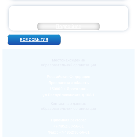
УНИВЕРСИТЕТСКИЕ СМЕНЫ: ДО НОВЫХ
ВСТРЕЧ!
Подробнее
ВСЕ СОБЫТИЯ
Местонахождение
образовательной организации
Российская Федерация
Ярославская область
150000 г. Ярославль
ул.Республиканская д.108/1
Контактные данные
образовательной организации
Приемная ректора:
+7(4852)30-56-61
Факс:
+7(4852)30-56-61