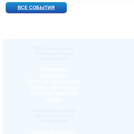
ВСЕ СОБЫТИЯ
Местонахождение
образовательной
организации
Российская
Федерация
Ярославская область
150000 г. Ярославль
ул.Республиканская
д.108/1
Контактные данные
образовательной
организации
Приемная ректора: