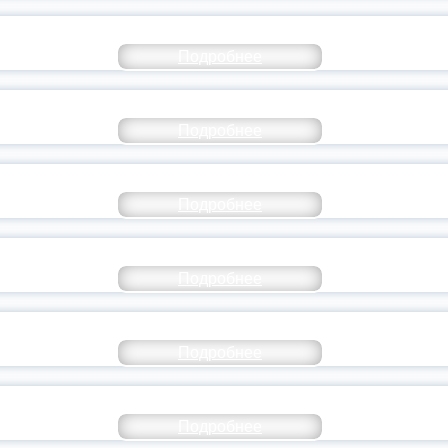
РАЗОВАНИЕ — В ЧИСЛЕ САМЫХ ВОСТРЕБО
Подробнее
СТАВ МОЛОДЕЖНОГО ПРАВИТЕЛЬСТВА ЯР
Подробнее
ТАНЬ ЧАСТЬЮ ИСТОРИИ ДОБРОВОЛЬЧЕСТВ
Подробнее
ОССИЙСКИЙ СТУДЕНЧЕСКИЙ ВЫПУСКНОЙ — 
Подробнее
ОССИИ ПОДПИСАЛ УКАЗ ОБ ОСОБОМ СТАТУ
Подробнее
ИВЕРСИТЕТСКИЕ СМЕНЫ: ДО НОВЫХ ВСТРЕ
Подробнее