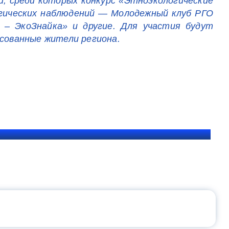
и, среди которых конкурс
«Этноэкологические
огических наблюдений — Молодежный клуб РГО
 – ЭкоЗнайка» и другие. Для участия будут
есованные жители региона.
ЩЕНИЯ РОССИИ