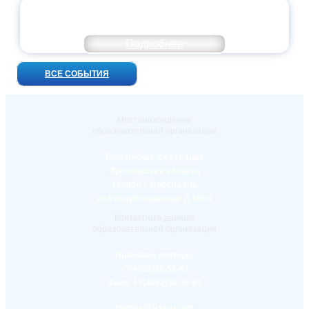
УНИВЕРСИТЕТСКИЕ СМЕНЫ: ДО НОВЫХ
ВСТРЕЧ!
Подробнее
ВСЕ СОБЫТИЯ
Местонахождение
образовательной организации
Российская Федерация
Ярославская область
150000 г. Ярославль
ул.Республиканская д.108/1
Контактные данные
образовательной организации
Приемная ректора:
+7(4852)30-56-61
Факс:
+7(4852)30-56-61
rector@yspu.org