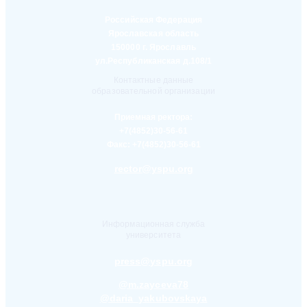
Российская Федерация
Ярославская область
150000 г. Ярославль
ул.Республиканская д.108/1
Контактные данные
образовательной организации
Приемная ректора:
+7(4852)30-56-61
Факс:
+7(4852)30-56-61
rector@yspu.org
Информационная служба
университета
press@yspu.org
@m.zayceva78
@daria_yakubovskaya