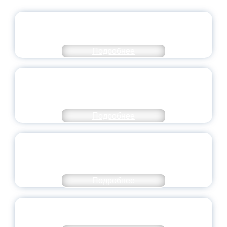
ОФИЦИАЛЬНЫЙ КОММЕНТАРИЙ
МИНПРОСВЕЩЕНИЯ РОССИИ
Подробнее
ПЕДАГОГИЧЕСКОЕ ОБРАЗОВАНИЕ — В
ЧИСЛЕ САМЫХ ВОСТРЕБОВАННЫХ
НАПРАВЛЕНИЙ
Подробнее
ОБЪЯВЛЕН НОВЫЙ СОСТАВ
МОЛОДЕЖНОГО ПРАВИТЕЛЬСТВА
ЯРОСЛАВСКОЙ ОБЛАСТИ
Подробнее
СТАНЬ ЧАСТЬЮ ИСТОРИИ
ДОБРОВОЛЬЧЕСТВА