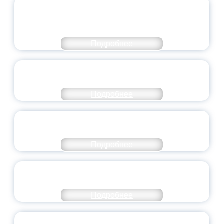
ОБЪЯВЛЕН НОВЫЙ СОСТАВ
МОЛОДЕЖНОГО ПРАВИТЕЛЬСТВА
ЯРОСЛАВСКОЙ ОБЛАСТИ
Подробнее
СТАНЬ ЧАСТЬЮ ИСТОРИИ
ДОБРОВОЛЬЧЕСТВА
Подробнее
ВСЕРОССИЙСКИЙ СТУДЕНЧЕСКИЙ
ВЫПУСКНОЙ — 2026
Подробнее
ПРЕЗИДЕНТ РОССИИ ПОДПИСАЛ УКАЗ ОБ
ОСОБОМ СТАТУСЕ ПЕДАГОГА
Подробнее
УНИВЕРСИТЕТСКИЕ СМЕНЫ: ДО НОВЫХ