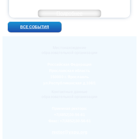
ВСТРЕЧ!
Подробнее
ВСЕ СОБЫТИЯ
Местонахождение
образовательной организации
Российская Федерация
Ярославская область
150000 г. Ярославль
ул.Республиканская д.108/1
Контактные данные
образовательной организации
Приемная ректора:
+7(4852)30-56-61
Факс:
+7(4852)30-56-61
rector@yspu.org