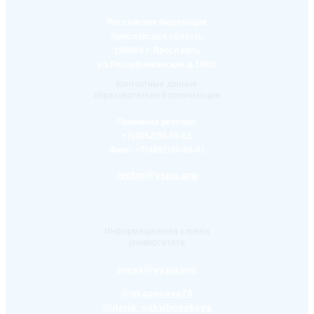
Российская Федерация
Ярославская область
150000 г. Ярославль
ул.Республиканская д.108/1
Контактные данные
образовательной организации
Приемная ректора:
+7(4852)30-56-61
Факс:
+7(4852)30-56-61
rector@yspu.org
Информационная служба
университета
press@yspu.org
@m.zayceva78
@daria_yakubovskaya