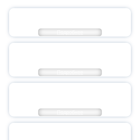
ОФИЦИАЛЬНЫЙ КОММЕНТАРИЙ
МИНПРОСВЕЩЕНИЯ РОССИИ
Подробнее
ПЕДАГОГИЧЕСКОЕ ОБРАЗОВАНИЕ — В
ЧИСЛЕ САМЫХ ВОСТРЕБОВАННЫХ
НАПРАВЛЕНИЙ
Подробнее
ОБЪЯВЛЕН НОВЫЙ СОСТАВ
МОЛОДЕЖНОГО ПРАВИТЕЛЬСТВА
ЯРОСЛАВСКОЙ ОБЛАСТИ
Подробнее
СТАНЬ ЧАСТЬЮ ИСТОРИИ
ДОБРОВОЛЬЧЕСТВА