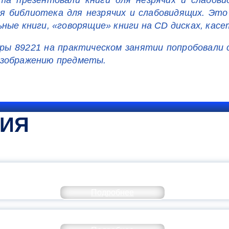
та презентовали книги для незрячих и слабов
 библиотека для незрячих и слабовидящих. Это
ые книги, «говорящие» книги на CD дисках, касет
ры 89221 на практическом занятии попробовали 
изображению предметы.
ТИЯ
КОММЕНТАРИЙ МИНПРОСВЕ
Подробнее
РАЗОВАНИЕ — В ЧИСЛЕ САМЫХ ВОСТРЕБО