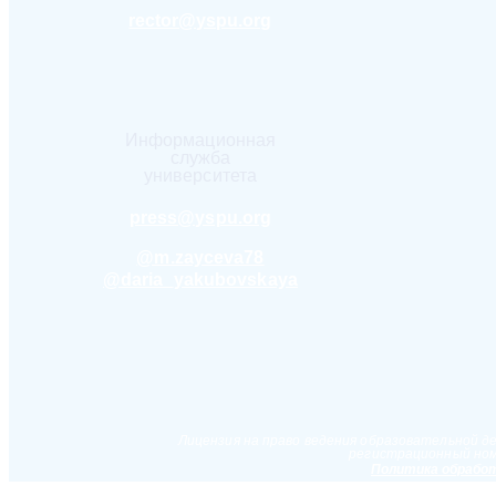
rector@yspu.org
Информационная
служба
университета
press@yspu.org
@m.zayceva78
@daria_yakubovskaya
Лицензия на право ведения образовательной д
регистрационный ном
Политика обработ