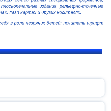
идящих детей разных специальных форматов,
 плоскопечатные издания, рельефно-точечные
ах, flash картах и других носителях.
себя в роли незрячих детей: почитать шрифт
ЩЕНИЯ РОССИИ
ВАННЫХ НАПРАВЛЕНИЙ