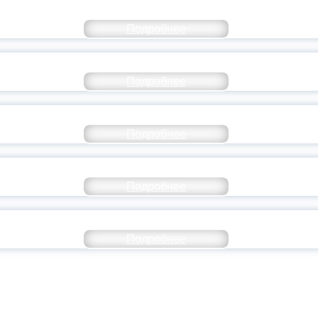
СТАВ МОЛОДЕЖНОГО ПРАВИТЕЛЬСТВА ЯР
Подробнее
ТАНЬ ЧАСТЬЮ ИСТОРИИ ДОБРОВОЛЬЧЕСТВ
Подробнее
ОССИЙСКИЙ СТУДЕНЧЕСКИЙ ВЫПУСКНОЙ — 
Подробнее
ОССИИ ПОДПИСАЛ УКАЗ ОБ ОСОБОМ СТАТУ
Подробнее
ИВЕРСИТЕТСКИЕ СМЕНЫ: ДО НОВЫХ ВСТРЕ
Подробнее