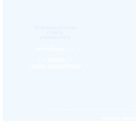
Информационная
служба
университета
press@yspu.org
@m.zayceva78
@daria_yakubovskaya
Лицензия на право ведения образовательной д
регистрационный ном
Политика обработ