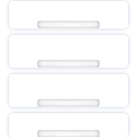
ОФИЦИАЛЬНЫЙ КОММЕНТАРИЙ
МИНПРОСВЕЩЕНИЯ РОССИИ
Подробнее
ПЕДАГОГИЧЕСКОЕ ОБРАЗОВАНИЕ — В
ЧИСЛЕ САМЫХ ВОСТРЕБОВАННЫХ
НАПРАВЛЕНИЙ
Подробнее
ОБЪЯВЛЕН НОВЫЙ СОСТАВ
МОЛОДЕЖНОГО ПРАВИТЕЛЬСТВА
ЯРОСЛАВСКОЙ ОБЛАСТИ
Подробнее
СТАНЬ ЧАСТЬЮ ИСТОРИИ
ДОБРОВОЛЬЧЕСТВА
Подробнее