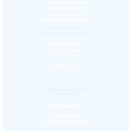
Российская Федерация
Ярославская область
150000 г. Ярославль
ул.Республиканская д.108/1
Контактные данные
образовательной организации
Приемная ректора:
+7(4852)30-56-61
Факс:
+7(4852)30-56-61
rector@yspu.org
Информационная служба
университета
press@yspu.org
@m.zayceva78
@daria_yakubovskaya