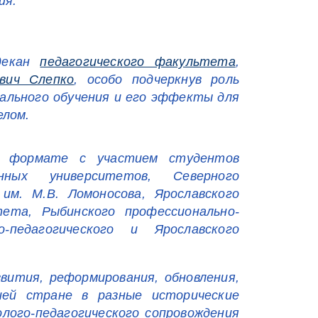
ия.
декан
педагогического факультета
,
вич Слепко
, особо подчеркнув роль
чального обучения и его эффекты для
елом.
м формате с участием студентов
нных университетов, Северного
им. М.В. Ломоносова, Ярославского
тета, Рыбинского профессионально-
о-педагогического и Ярославского
вития, реформирования, обновления,
шей стране в разные исторические
лого-педагогического сопровождения