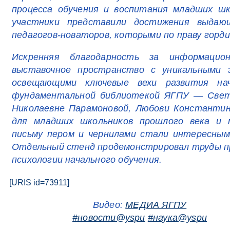
процесса обучения и воспитания младших шк
участники представили достижения выдающи
педагогов-новаторов, которыми по праву горд
Искренняя благодарность за информацио
выставочное пространство с уникальными э
освещающими ключевые вехи развития нача
фундаментальной библиотекой ЯГПУ — Светл
Николаевне Парамоновой, Любови Константин
для младших школьников прошлого века и м
письму пером и чернилами стали интересным
Отдельный стенд продемонстрировал труды п
психологии начального обучения.
[URIS id=73911]
Видео:
МЕДИА ЯГПУ
#новости@yspu
#наука@yspu