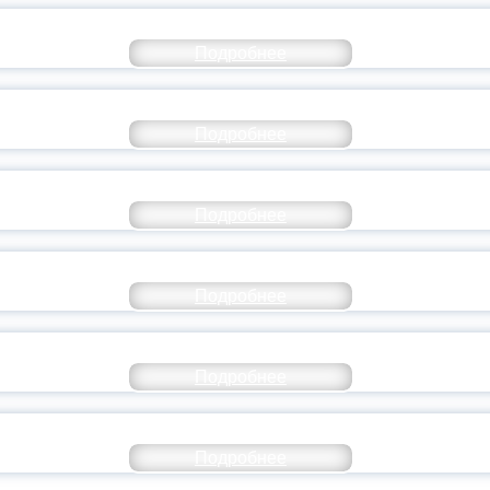
РАЗОВАНИЕ — В ЧИСЛЕ САМЫХ ВОСТРЕБО
Подробнее
СТАВ МОЛОДЕЖНОГО ПРАВИТЕЛЬСТВА ЯР
Подробнее
ТАНЬ ЧАСТЬЮ ИСТОРИИ ДОБРОВОЛЬЧЕСТВ
Подробнее
ОССИЙСКИЙ СТУДЕНЧЕСКИЙ ВЫПУСКНОЙ — 
Подробнее
ОССИИ ПОДПИСАЛ УКАЗ ОБ ОСОБОМ СТАТУ
Подробнее
ИВЕРСИТЕТСКИЕ СМЕНЫ: ДО НОВЫХ ВСТРЕ
Подробнее