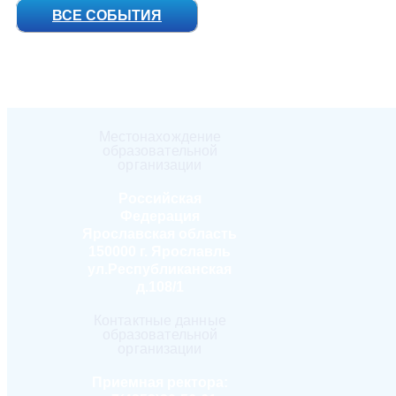
ВСЕ СОБЫТИЯ
Местонахождение
образовательной
организации
Российская
Федерация
Ярославская область
150000 г. Ярославль
ул.Республиканская
д.108/1
Контактные данные
образовательной
организации
Приемная ректора: