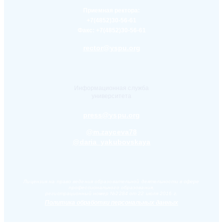
Приемная ректора:
+7(4852)30-56-61
Факс:
+7(4852)30-56-61
rector@yspu.org
Информационная служба
университета
press@yspu.org
@m.zayceva78
@daria_yakubovskaya
Лицензия на право ведения образовательной деятельности в сфере
профессионального образования,
регистрационный номер №2284 от 22 июля 2016 г.
Политика обработки персональных данных