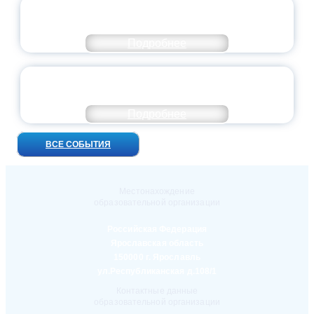
ПРЕЗИДЕНТ РОССИИ ПОДПИСАЛ УКАЗ ОБ
ОСОБОМ СТАТУСЕ ПЕДАГОГА
Подробнее
УНИВЕРСИТЕТСКИЕ СМЕНЫ: ДО НОВЫХ
ВСТРЕЧ!
Подробнее
ВСЕ СОБЫТИЯ
Местонахождение
образовательной организации
Российская Федерация
Ярославская область
150000 г. Ярославль
ул.Республиканская д.108/1
Контактные данные
образовательной организации