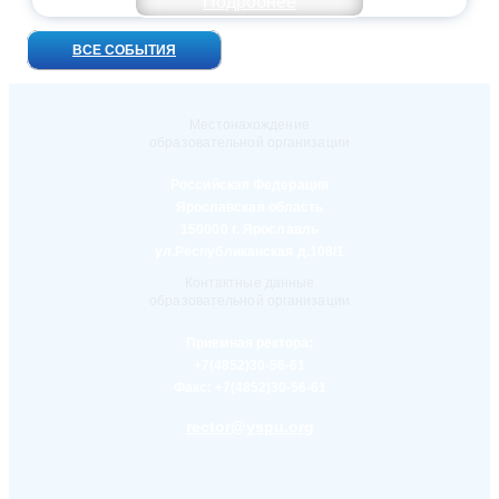
Подробнее
ВСЕ СОБЫТИЯ
Местонахождение
образовательной организации
Российская Федерация
Ярославская область
150000 г. Ярославль
ул.Республиканская д.108/1
Контактные данные
образовательной организации
Приемная ректора:
+7(4852)30-56-61
Факс:
+7(4852)30-56-61
rector@yspu.org