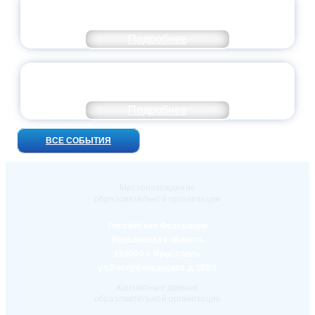
ПРЕЗИДЕНТ РОССИИ ПОДПИСАЛ УКАЗ ОБ
ОСОБОМ СТАТУСЕ ПЕДАГОГА
Подробнее
УНИВЕРСИТЕТСКИЕ СМЕНЫ: ДО НОВЫХ
ВСТРЕЧ!
Подробнее
ВСЕ СОБЫТИЯ
Местонахождение
образовательной организации
Российская Федерация
Ярославская область
150000 г. Ярославль
ул.Республиканская д.108/1
Контактные данные
образовательной организации