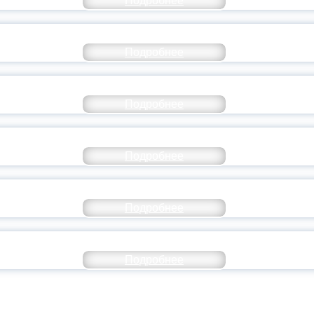
Подробнее
СТАВ МОЛОДЕЖНОГО ПРАВИТЕЛЬСТВА ЯР
Подробнее
ТАНЬ ЧАСТЬЮ ИСТОРИИ ДОБРОВОЛЬЧЕСТВ
Подробнее
ОССИЙСКИЙ СТУДЕНЧЕСКИЙ ВЫПУСКНОЙ — 
Подробнее
ОССИИ ПОДПИСАЛ УКАЗ ОБ ОСОБОМ СТАТУ
Подробнее
ИВЕРСИТЕТСКИЕ СМЕНЫ: ДО НОВЫХ ВСТРЕ
Подробнее