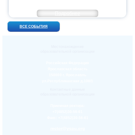
ВСТРЕЧ!
Подробнее
ВСЕ СОБЫТИЯ
Местонахождение
образовательной организации
Российская Федерация
Ярославская область
150000 г. Ярославль
ул.Республиканская д.108/1
Контактные данные
образовательной организации
Приемная ректора:
+7(4852)30-56-61
Факс:
+7(4852)30-56-61
rector@yspu.org