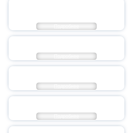
ОБЪЯВЛЕН НОВЫЙ СОСТАВ
МОЛОДЕЖНОГО ПРАВИТЕЛЬСТВА
ЯРОСЛАВСКОЙ ОБЛАСТИ
Подробнее
СТАНЬ ЧАСТЬЮ ИСТОРИИ
ДОБРОВОЛЬЧЕСТВА
Подробнее
ВСЕРОССИЙСКИЙ СТУДЕНЧЕСКИЙ
ВЫПУСКНОЙ — 2026
Подробнее
ПРЕЗИДЕНТ РОССИИ ПОДПИСАЛ УКАЗ ОБ
ОСОБОМ СТАТУСЕ ПЕДАГОГА
Подробнее
УНИВЕРСИТЕТСКИЕ СМЕНЫ: ДО НОВЫХ