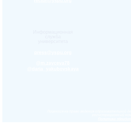
rector@yspu.org
Информационная
служба
университета
press@yspu.org
@m.zayceva78
@daria_yakubovskaya
Лицензия на право ведения образовательной д
регистрационный ном
Политика обработ