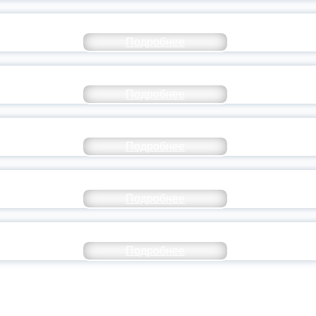
СТАВ МОЛОДЕЖНОГО ПРАВИТЕЛЬСТВА ЯР
Подробнее
ТАНЬ ЧАСТЬЮ ИСТОРИИ ДОБРОВОЛЬЧЕСТВ
Подробнее
ОССИЙСКИЙ СТУДЕНЧЕСКИЙ ВЫПУСКНОЙ — 
Подробнее
ОССИИ ПОДПИСАЛ УКАЗ ОБ ОСОБОМ СТАТУ
Подробнее
ИВЕРСИТЕТСКИЕ СМЕНЫ: ДО НОВЫХ ВСТРЕ
Подробнее