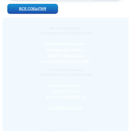
ВСЕ СОБЫТИЯ
Местонахождение
образовательной организации
Российская Федерация
Ярославская область
150000 г. Ярославль
ул.Республиканская д.108/1
Контактные данные
образовательной организации
Приемная ректора:
+7(4852)30-56-61
Факс:
+7(4852)30-56-61
rector@yspu.org