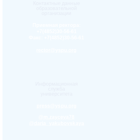
Контактные данные
образовательной
организации
Приемная ректора:
+7(4852)30-56-61
Факс:
+7(4852)30-56-61
rector@yspu.org
Информационная
служба
университета
press@yspu.org
@m.zayceva78
@daria_yakubovskaya