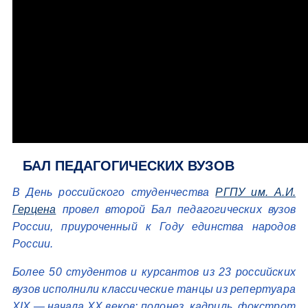
БАЛ ПЕДАГОГИЧЕСКИХ ВУЗОВ
В День российского студенчества
РГПУ им. А.И.
Герцена
провел второй Бал педагогических вузов
России, приуроченный к Году единства народов
России.
Более 50 студентов и курсантов из 23 российских
вузов исполнили классические танцы из репертуара
XIX — начала XX веков: полонез, кадриль, фокстрот