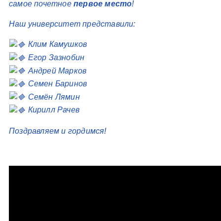
самое почетное
первое место
!
Наш университет представили:
Клим Камушков
Егор Зазнобин
Андрей Марков
Семен Баринов
Семён Лямин
Кирилл Рачев
Поздравляем и гордимся!