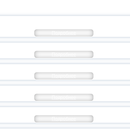
КОММЕНТАРИЙ МИНПРОСВЕ
Подробнее
РАЗОВАНИЕ — В ЧИСЛЕ САМЫХ ВОСТРЕБО
Подробнее
СТАВ МОЛОДЕЖНОГО ПРАВИТЕЛЬСТВА ЯР
Подробнее
ТАНЬ ЧАСТЬЮ ИСТОРИИ ДОБРОВОЛЬЧЕСТВ
Подробнее
ОССИЙСКИЙ СТУДЕНЧЕСКИЙ ВЫПУСКНОЙ — 
Подробнее