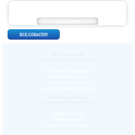
УНИВЕРСИТЕТСКИЕ СМЕНЫ: ДО НОВЫХ
ВСТРЕЧ!
Подробнее
ВСЕ СОБЫТИЯ
Местонахождение
образовательной организации
Российская Федерация
Ярославская область
150000 г. Ярославль
ул.Республиканская д.108/1
Контактные данные
образовательной организации
Приемная ректора:
+7(4852)30-56-61
Факс:
+7(4852)30-56-61