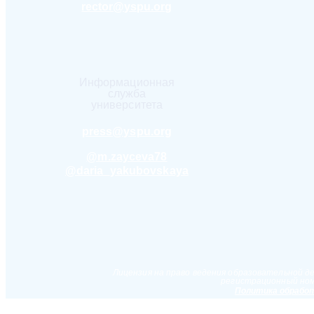
rector@yspu.org
Информационная
служба
университета
press@yspu.org
@m.zayceva78
@daria_yakubovskaya
Лицензия на право ведения образовательной д
регистрационный ном
Политика обработ