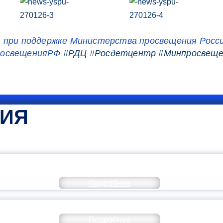
 при поддержке Министерства просвещения Росс
росвещенияРФ
#РДЦ
#Росдетцентр
#Минпросвещ
ТИЯ
КОММЕНТАРИЙ МИНПРОСВЕ
Подробнее
РАЗОВАНИЕ — В ЧИСЛЕ САМЫХ ВОСТРЕБО
Подробнее