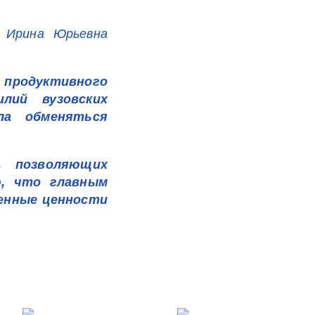
и Ирина Юрьевна
продуктивного
лий вузовских
ла обменяться
, позволяющих
, что главным
енные ценности