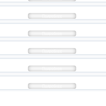
СТАВ МОЛОДЕЖНОГО ПРАВИТЕЛЬСТВА ЯР
Подробнее
ТАНЬ ЧАСТЬЮ ИСТОРИИ ДОБРОВОЛЬЧЕСТВ
Подробнее
ОССИЙСКИЙ СТУДЕНЧЕСКИЙ ВЫПУСКНОЙ — 
Подробнее
ОССИИ ПОДПИСАЛ УКАЗ ОБ ОСОБОМ СТАТУ
Подробнее
ИВЕРСИТЕТСКИЕ СМЕНЫ: ДО НОВЫХ ВСТРЕ
Подробнее