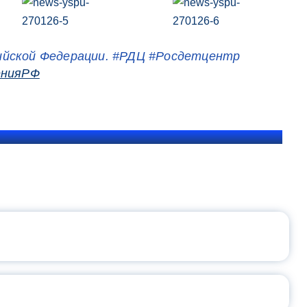
ийской Федерации. #РДЦ #Росдетцентр
енияРФ
ЩЕНИЯ РОССИИ
ВАННЫХ НАПРАВЛЕНИЙ