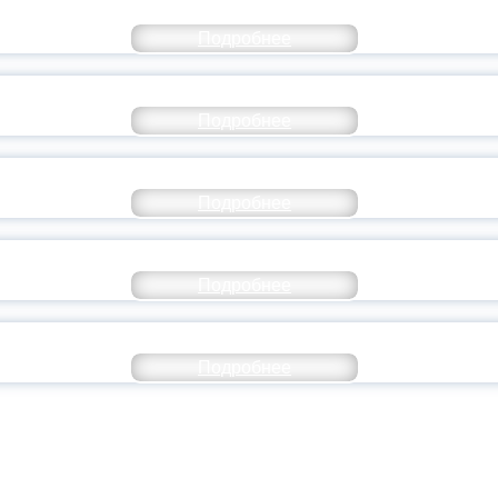
СТАВ МОЛОДЕЖНОГО ПРАВИТЕЛЬСТВА ЯР
Подробнее
ТАНЬ ЧАСТЬЮ ИСТОРИИ ДОБРОВОЛЬЧЕСТВ
Подробнее
ОССИЙСКИЙ СТУДЕНЧЕСКИЙ ВЫПУСКНОЙ — 
Подробнее
ОССИИ ПОДПИСАЛ УКАЗ ОБ ОСОБОМ СТАТУ
Подробнее
ИВЕРСИТЕТСКИЕ СМЕНЫ: ДО НОВЫХ ВСТРЕ
Подробнее