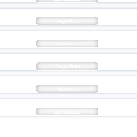
СТАВ МОЛОДЕЖНОГО ПРАВИТЕЛЬСТВА ЯР
Подробнее
ТАНЬ ЧАСТЬЮ ИСТОРИИ ДОБРОВОЛЬЧЕСТВ
Подробнее
ОССИЙСКИЙ СТУДЕНЧЕСКИЙ ВЫПУСКНОЙ — 
Подробнее
ОССИИ ПОДПИСАЛ УКАЗ ОБ ОСОБОМ СТАТУ
Подробнее
ИВЕРСИТЕТСКИЕ СМЕНЫ: ДО НОВЫХ ВСТРЕ
Подробнее