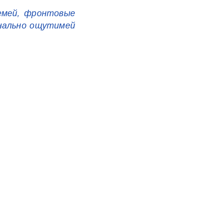
емей, фронтовые
онально ощутимей