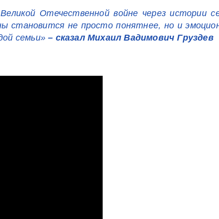
Великой Отечественной войне через истории с
ны становится не просто понятнее, но и эмоци
ждой семьи»
– сказал Михаил Вадимович Груздев