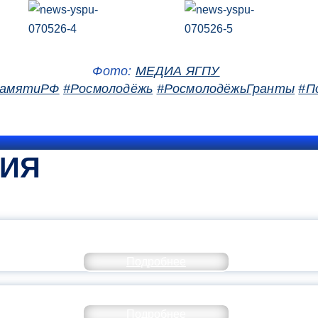
Фото:
МЕДИА ЯГПУ
ПамятиРФ
#Росмолодёжь
#РосмолодёжьГранты
#П
ТИЯ
КОММЕНТАРИЙ МИНПРОСВЕ
Подробнее
РАЗОВАНИЕ — В ЧИСЛЕ САМЫХ ВОСТРЕБО
Подробнее